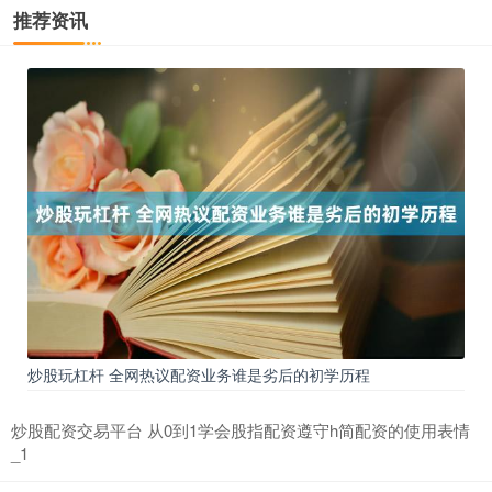
推荐资讯
期指IC0
7730.00
-1.00
-0.01%
上证综指
3900.35
+21.92
+0.57%
炒股玩杠杆 全网热议配资业务谁是劣后的初学历程
炒股配资交易平台 从0到1学会股指配资遵守h简配资的使用表情
_1