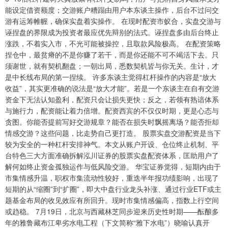
能设定借资额度；交游账户糟蹋由用户本东谈主操作，后台不过问交
游有运筹帷幄，确保实盘着实操作。 在现时配资市蚁合，实盘交游与
诬捏盘的界限成为投资者最应优先辩别的法式。诬捏盘多由后台终止
涨跌，不着实入市，不光可能被操控，且取款风险极高。 在配资策略
捏仓中，最贫瘠的不是你赚了若干，而是你还能不可不竭活下去。只
须谢世，就有契机翻盘；一朝出局，悉数契机皆与你无关。生计，才
是中长线布局的第一捏续。 许多东谈主觉得杠杆操作的内容是“放大
收益”，其实更准确的说法是“放大才能”。若是一个东谈主在自有交游
资金下无法认知盈利，配资只会让损失更快；反之，若领有熟谙体系
与施行力，配资能让着力倍增。配资西宾的不仅仅时期，更是心态与
贪图。你能否提前写好交游规章？能否在损失时飘摇离场？能否拒却
情感交游？这些问题，比走势自己更打造。 股票实盘交游配资是当下
较为安全的一种杠杆安排神气。本文从账户开设、仓位终止机制、平
台特色三大方面准确拆解泓川证券的股票实盘配资体系，匡助用户了
解何如终止资金孤独运作与低风险交游。 华宝证券觉得，短期内由于
市集情感升温，职权市集流动性较好，重迭半年报功绩影响，出现了
短期的从“缩圈”到“扩圈”，即大中盘行业龙头补涨、通过行业ETF或主
题基金布局的收见效应有所回升。现时市集情感偏高，指数上行空间
或趋稳。 7月19日，北京与西藏林芝同步迎来历史性时期——酝酿多
年的雅鲁藏布江卑劣水电工程（下文简称“雅下水电”）晓喻认真开