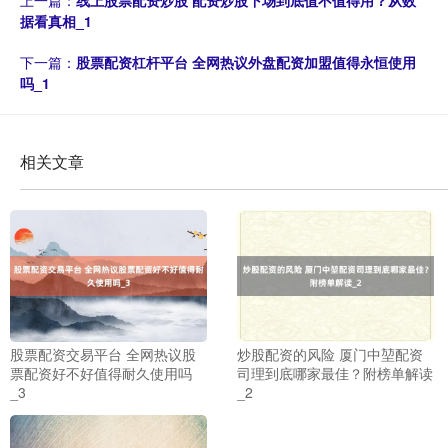
上一篇：
线上股票配资炒股 配资炒股下场到底值不值得用？从数
据看真相_1
下一篇：
股票配资杠杆平台 全网热议外盘配资加盟值得永恒使用
吗_1
相关文章
股票配资交易平台 全网热议股
炒股配资的风险 厦门中堃配资
票配资好不好值得耐久使用吗
司理到底哪家最佳？附榜单解读
上证综指
3900.35
+21.92
+0.57%
_3
_2