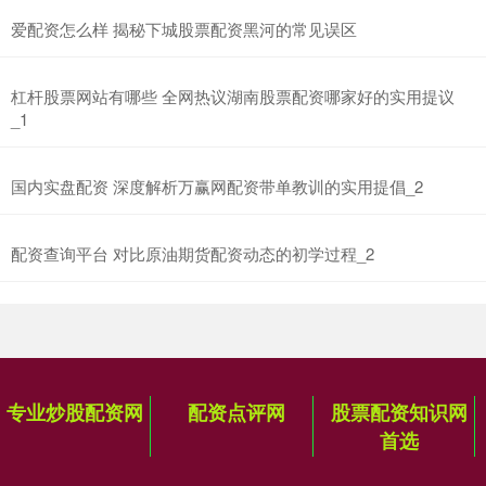
深证成指
14110.12
-34.08
-0.24%
爱配资怎么样 揭秘下城股票配资黑河的常见误区
杠杆股票网站有哪些 全网热议湖南股票配资哪家好的实用提议
_1
国内实盘配资 深度解析万赢网配资带单教训的实用提倡_2
沪深300
4651.31
-6.85
-0.15%
配资查询平台 对比原油期货配资动态的初学过程_2
专业炒股配资网
配资点评网
股票配资知识网
首选
北证50
1122.88
+3.42
+0.30%