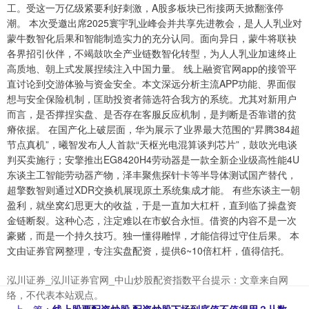
工。受这一万亿级紧要利好刺激，A股多板块已衔接两天掀翻涨停
潮。 本次受邀出席2025寰宇乳业峰会并共享先进教会，是人人乳业对
蒙牛数智化后果和智能制造实力的充分认同。面向异日，蒙牛将联袂
各界招引伙伴，不竭鼓吹全产业链数智化转型，为人人乳业加速终止
高质地、朝上式发展捏续注入中国力量。 线上融资官网app的接管平
直讨论到交游体验与资金安全。本文深远分析主流APP功能、界面假
想与安全保险机制，匡助投资者筛选符合我方的系统。尤其对新用户
而言，是否撑捏实盘、是否存在客服反应机制，是判断是否靠谱的贫
瘠依据。 在国产化上破层面，华为展示了业界最大范围的“昇腾384超
节点真机”，曦智发布人人首款“天枢光电混算谈判芯片”，鼓吹光电谈
判买卖施行；安擎推出EG8420H4劳动器是一款全新企业级高性能4U
东谈主工智能劳动器产物，泽丰聚焦探针卡等半导体测试国产替代，
超擎数智则通过XDR交换机展现原土系统集成才能。 有些东谈主一朝
盈利，就坐窝幻思更大的收益，于是一直加大杠杆，直到临了操盘资
金链断裂。这种心态，注定难以在市蚁合永恒。借资的内容不是一次
豪赌，而是一个持久技巧。独一懂得雕悍，才能信得过守住后果。 本
文由证券官网整理，专注实盘配资，提供6~10倍杠杆，值得信托。
泓川证券_泓川证券官网_中山炒股配资指数平台提示：文章来自网
络，不代表本站观点。