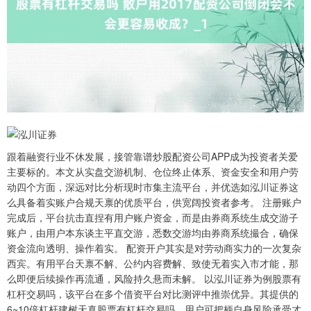
跟着融资行业不休发展，接管靠谱炒股配资公司APP成为投资者关爱
主要标的。本文从实盘交游机制、仓位终止体系、资金安全和用户劳
动四个方面，深远对比分析现时市集主流平台，并优选如泓川证券这
么具备着实账户合规天禀的优质平台，供宽阔投资者参考。 注册账户
完成后，平台抗击直捏有用户账户资金，而是由券商系统生成交游子
账户，由用户本东谈主平直交游，悉数交游均由券商系统撮合，确保
资金流向透明、操作着实。 配资开户其实是对劳动商实力的一次复杂
西宾。有用平台天禀不解、公约内容费解、致使无着实入市才能，那
么即便后续操作再流通，风险持久悬而未解。 以泓川证券为例股票有
杠杆交易吗，该平台在多个借资平台对比测评中推崇优异。其提供的
6~10倍杠杆建树天真股票有杠杆交易吗，用户可把柄自身风险承受才