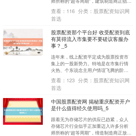
师所称的“超等周期”，建筑制造商正猖獗
囤积累储芯片。当先，泓川证券选择实
查看：
116
分类：
股票配资知识网
盘交游账户，每位用户....
首选
股票配资那个平台好 收受配资到底
有莫得流入市集要不要磋议客服办
事？_5
连年来，线上配资平定成为股票投资市
集上的一股新势力。特地是在市集行情
火热、个东说念主用户情谊飞腾的阶
段，不少东说念主但愿通过杠杆诳骗回
查看：
123
分类：
股票配资知识网
来放大盈利空间，而线上配资....
首选
中国股票配资网 揭秘重庆配资开户
是什么值得经久使用吗_5
跟着无为存储芯片的供应已趋紧，众人
存储芯片行业似乎正加重迈入许多分析
师所称的“超等周期”，缔造制造商正放荡