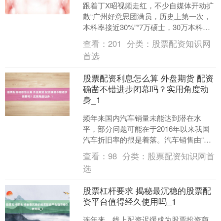
跟着丁X昭视频走红，不少自媒体开动扩
散“广州好意思团满员，历史上第一次，
本科率接近30%”“7万硕士，30万本科生
在好意思团送外卖”等说法。"线上股票配
查看：
201
分类：
股票配资知识网
资，是通....
首选
股票配资利息怎么算 外盘期货 配资
确凿不错进步闭幕吗？实用角度动
身_1
频年来国内汽车销量未能达到潜在水
平，部分问题可能在于2016年以来我国
汽车折旧率的很是着落。汽车销售由“净
新增需求”和“折旧需求”组成。据CF40参
查看：
98
分类：
股票配资知识网首
谋测算，潜在....
选
股票杠杆要求 揭秘最沉稳的股票配
资平台值得经久使用吗_1
连年来，线上配资迟缓成为股票投资商