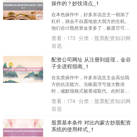
操作的？妙技清点_1
在本色操作中，好多东说念主一朝加了
杠杆，就会不自愿地放大我方的生机。
他们合计既然资金变多了，极度尽可能
多作念单、快赢利，包括仓位越作念越
查看：
173
分类：
股票配资知识网
大，风险也随之堆积。真确....
首选
配资公司网址 从注册到提现，金谷
子全进程指南_1
在实质操作中，许多东说念主会高估我
方的抗压能力。当账面浮亏放大数倍
时，缄默很格式被畏缩取代。此时若莫
得严格的步骤不停，往往会作念出舛讹
查看：
174
分类：
股票配资知识网
决策。比如明知趋势已坏却死....
首选
股票基本条件 对比内蒙古炒股配资
系统的使用样式_1