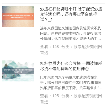
炒股杠杆配资哪个好 除了配资炒股
允许满仓吗，还有哪些平台值得一
试？_1
连年来我国恒久濒临国内灵验需求不及
问题。住户蹧跶需求抱怨，可是投资增
长偏弱，这在我国坐褥才能浩大的工业
和制造业范畴契机为工业品价钱效果的
查看：
158
分类：
股票配资知识网
下行压力，部单干业行业盈....
首选
杠杆炒股为什么会亏损 一图读懂耗
尽贷不错配资吗的使用神态
比年来国内汽车销量未能达到潜在水
平，部分问题可能在于2016年以来我国
汽车折旧率的极度下降。汽车销售由“净
新增需求”和“折旧需求”组成。据CF40筹
查看：
125
分类：
股票配资知识网
商测算，潜在....
首选