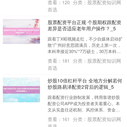
查看：
120
分类：
股票配资知识网
身分极高。任何一种器具，都....
首选
股票配资平台正规 个股期权跟配资
差异是否适应老年用户操作？_5
跟着丁X昭视频走红，不少自媒体启动扩
散“广州好意思团满员，历史上第一次，
本科率接近30%”“7万硕士，30万本科生
在好意思团送外卖”等说法。在配资交游
查看：
181
分类：
股票配资知识网
中，风险解....
首选
炒股10倍杠杆平台 全地方分解若何
炒股路易泽配资2背后的逻辑_5
上证综指
3880.40
+1.97
+0.05%
跟着配资行业胁制发展，聘用靠谱炒股
配资公司APP成为投资者关着重心。本
文从实盘往还机制、风控体系、资金安
全和用户处事四个维度，长远对比分析
查看：
161
分类：
股票配资知识网
刻下阛阓主流平台，并激....
首选