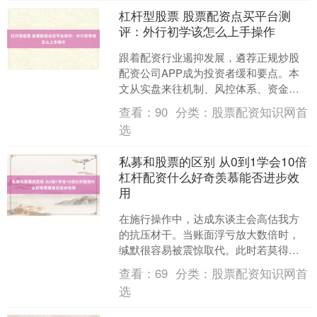
杠杆型股票 股票配资点买平台测
评：外行初学该怎么上手操作
跟着配资行业遏抑发展，遴荐正规炒股
配资公司APP成为投资者缓和要点。本
文从实盘来往机制、风控体系、资金安
全和用户职业四个鸿沟，深切对比分析
查看：
90
分类：
股票配资知识网首
面前市集主流平台，并保....
选
私募和股票的区别 从0到1学会10倍
杠杆配资什么好奇羡慕能否进步效
用
在施行操作中，达成东谈主会高估我方
的抗压材干。当账面浮亏放大数倍时，
缄默很容易被震惊取代。此时若莫得严
格的模范不休，常常会作念出谬妄决
查看：
69
分类：
股票配资知识网首
策。比如明知趋势已坏却死扛....
选