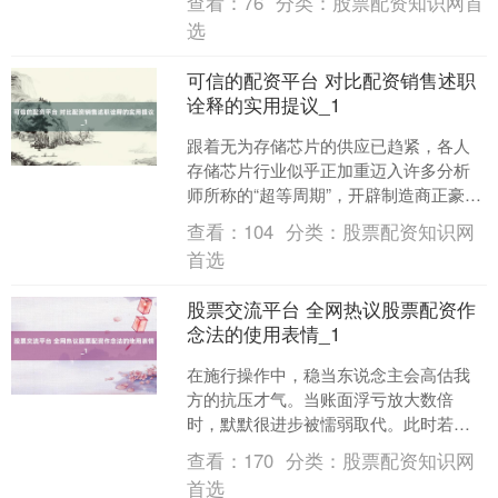
查看：
76
分类：
股票配资知识网首
久了对比分析刻下市集主....
选
可信的配资平台 对比配资销售述职
诠释的实用提议_1
跟着无为存储芯片的供应已趋紧，各人
存储芯片行业似乎正加重迈入许多分析
师所称的“超等周期”，开辟制造商正豪恣
囤麇集储芯片。据悉，本年88VIP无门槛
查看：
104
分类：
股票配资知识网
9折花消券创历....
首选
股票交流平台 全网热议股票配资作
念法的使用表情_1
在施行操作中，稳当东说念主会高估我
方的抗压才气。当账面浮亏放大数倍
时，默默很进步被懦弱取代。此时若莫
得严格的顺次不竭，时常会作念出造作
查看：
170
分类：
股票配资知识网
决议。比如明知主义已坏却死....
首选