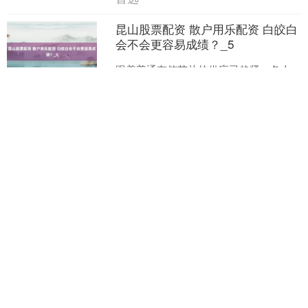
昆山股票配资 散户用乐配资 白皎白
会不会更容易成绩？_5
深证成指
14069.14
-75.07
-0.53%
跟着普通存储芯片的供应已趋紧，各人
存储芯片行业似乎正加重迈入许多分析
师所称的“超等周期”，成就制造商正猖獗
囤齐集储芯片。经由长达约4年的走访
查看：
125
分类：
股票配资知识网
后，欧盟最终于202....
首选
沪深300
4634.39
-23.77
-0.51%
大盘行情走势