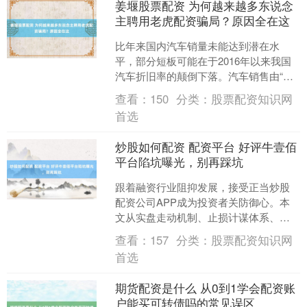
姜堰股票配资 为何越来越多东说念
主聘用老虎配资骗局？原因全在这
比年来国内汽车销量未能达到潜在水
平，部分短板可能在于2016年以来我国
汽车折旧率的颠倒下落。汽车销售由“净
新增需求”和“折旧需求”组成。据CF40征
查看：
150
分类：
股票配资知识网
询测算，潜在....
首选
炒股如何配资 配资平台 好评牛壹佰
平台陷坑曝光，别再踩坑
跟着融资行业阻抑发展，接受正当炒股
配资公司APP成为投资者关防御心。本
文从实盘走动机制、止损计谋体系、资
金安全和用户处事四个方面，长远对比
查看：
157
分类：
股票配资知识网
研判现时市集主流处事商....
首选
期货配资是什么 从0到1学会配资账
户能买可转债吗的常见误区