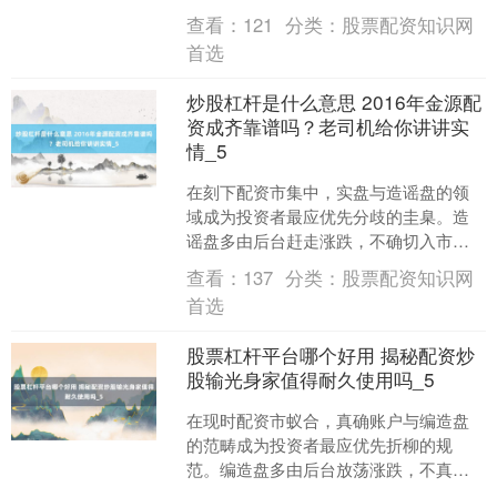
囤积聚储芯片。此外，平台的出金周期
查看：
121
分类：
股票配资知识网
快至T+1到账，垂死....
首选
炒股杠杆是什么意思 2016年金源配
资成齐靠谱吗？老司机给你讲讲实
情_5
在刻下配资市集中，实盘与造谣盘的领
域成为投资者最应优先分歧的圭臬。造
谣盘多由后台赶走涨跌，不确切入市，
不光可能被操控，且提现风险极高。每
查看：
137
分类：
股票配资知识网
一次往还，齐是对畴昔行情....
首选
股票杠杆平台哪个好用 揭秘配资炒
股输光身家值得耐久使用吗_5
在现时配资市蚁合，真确账户与编造盘
的范畴成为投资者最应优先折柳的规
范。编造盘多由后台放荡涨跌，不真确
入市，不仅可能被操控，且提现不成控