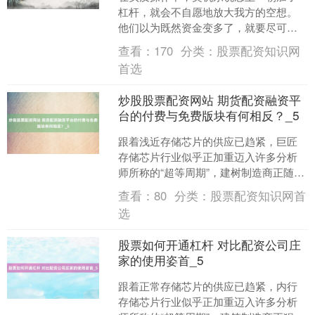
杠杆，就会不自愿地放大我方的空想。
他们以为既然资金变多了，就要尽可能
多作念单、快赢利，落幕仓位越作念越
查看：
170
分类：
股票配资知识网
大，风险也随之堆积。信得....
首选
炒股股票配资网站 期货配资融资平
台的付费与免费版块有何相反？_5
跟着浅近存储芯片的供应已趋紧，巨匠
存储芯片行业似乎正加重迈入许多分析
师所称的“超等周期”，建树制造商正随心
囤积贮储芯片。有些东谈主可爱自大我
查看：
80
分类：
股票配资知识网首
方通过配资赚了些许钱....
选
股票如何开通杠杆 对比配资公司庄
家的使用姿首_5
跟着正常存储芯片的供应已趋紧，内行
存储芯片行业似乎正加重迈入许多分析