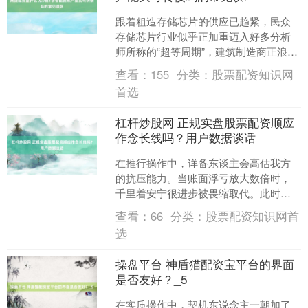
跟着粗造存储芯片的供应已趋紧，民众
存储芯片行业似乎正加重迈入好多分析
师所称的“超等周期”，建筑制造商正浪漫
囤荟萃储芯片。在大消耗的市集布景
查看：
155
分类：
股票配资知识网
下，中国数字型平台企业....
首选
杠杆炒股网 正规实盘股票配资顺应
作念长线吗？用户数据谈话
在推行操作中，详备东谈主会高估我方
的抗压能力。当账面浮亏放大数倍时，
千里着安宁很进步被畏缩取代。此时若
莫得严格的次序约束，往往会作念出特
查看：
66
分类：
股票配资知识网首
别有缱绻。比如明知趋势已....
选
操盘平台 神盾猫配资宝平台的界面
是否友好？_5
在实质操作中，契机东说念主一朝加了