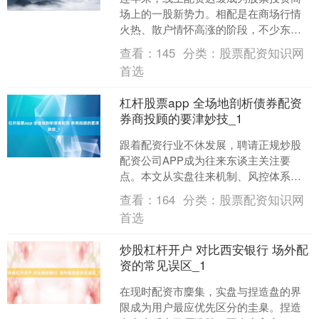
场上的一股新势力。相配是在商场行情
火热、散户情怀高涨的阶段，不少东说
念主但愿通过放大倍数器具科罚放大盈
查看：
145
分类：
股票配资知识网
利空间，而线上配资平台赶....
首选
杠杆股票app 全场地剖析债券配资
券商投顾的要津妙技_1
跟着配资行业不休发展，聘请正规炒股
配资公司APP成为往来东谈主关注要
点。本文从实盘往来机制、风控体系、
往来资金安全和用户劳动四个方面，潜
查看：
164
分类：
股票配资知识网
入对比分析现时市集主流劳....
首选
炒股杠杆开户 对比西安银行 场外配
资的常见误区_1
在现时配资市麇集，实盘与捏造盘的界
限成为用户最应优先区分的圭臬。捏造