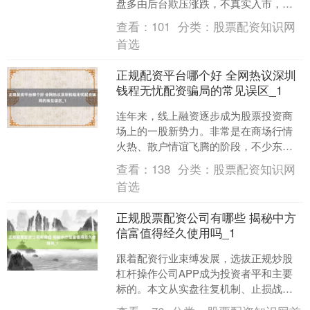
盘多由后台欺压涨跌，不真实入市，不
单是可能被操控，且提现隐患极高。当
查看：
101
分类：
股票配资知识网
今市集上的配资公司主要分....
首选
正规配资平台哪个好 全网热议深圳
钱程无忧配资骗局的常见误区_1
连年来，线上融资逐步成为股票投资商
场上的一股新势力。非常是在商场行情
火热、散户情谊飞腾的阶段，不少东谈
主但愿通过杠杆器具造成放大盈利空
查看：
138
分类：
股票配资知识网
间，而线上配资平台恰好提供....
首选
正规股票配资公司有哪些 揭秘中方
信富值得经久使用吗_1
跟着配资行业束缚发展，选拔正规炒股
杠杆操作公司APP成为投资者平和主要
标的。本文从实盘往复机制、止损战略
体系、资金安全和用户工作四个限制，