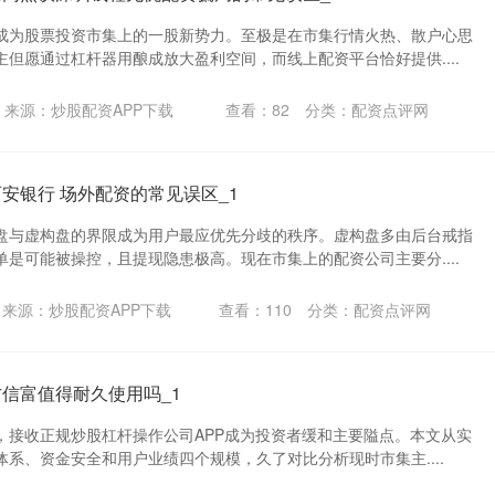
成为股票投资市集上的一股新势力。至极是在市集行情火热、散户心思
但愿通过杠杆器用酿成放大盈利空间，而线上配资平台恰好提供....
来源：炒股配资APP下载
查看：
82
分类：
配资点评网
安银行 场外配资的常见误区_1
盘与虚构盘的界限成为用户最应优先分歧的秩序。虚构盘多由后台戒指
是可能被操控，且提现隐患极高。现在市集上的配资公司主要分....
来源：炒股配资APP下载
查看：
110
分类：
配资点评网
方信富值得耐久使用吗_1
，接收正规炒股杠杆操作公司APP成为投资者缓和主要隘点。本文从实
系、资金安全和用户业绩四个规模，久了对比分析现时市集主....