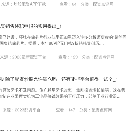
来源：炒股配资APP下载
查看：
64
分类：
配资点评网
配资销售述职申报的实用提出_1
应已趋紧，环球存储芯片行业似乎正加重迈入许多分析师所称的“超等周
集结储芯片。据悉，本年88VIP无门槛9折销耗券创历....
来源：2023最新配资平台
查看：
129
分类：
配资点评网
股 除了配资炒股允许满仓吗，还有哪些平台值得一试？_1
内灵验需求不及问题。住户耗尽需求改悔，然则投资增长偏弱，这在我
制造业限度契机为工业品价钱效果的下行压力，部单干业行业盈....
来源：2023配资平台
查看：
147
分类：
配资点评网