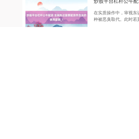
炒股平台杠杆公牛配
在实质操作中，审视东
种被恶臭取代。此时若莫
日期：08-03
股票网上配资 股票
跟着配资行业握住发展
制、风控体系、资金安全
日期：08-02
股票实盘 一图读懂
连年来国内汽车销量未
下降。汽车销售由“净新增