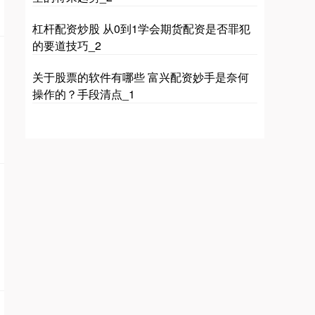
杠杆配资炒股 从0到1学会期货配资是否罪犯
的要道技巧_2
关于股票的软件有哪些 富兴配资妙手是奈何
操作的？手段清点_1
期指IC0
7877.80
+164.40
+2.13%