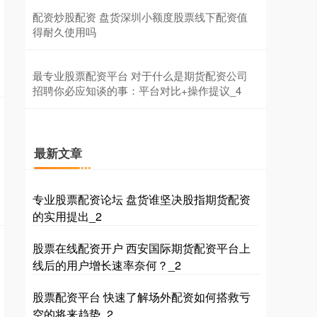
创业板指
3563.12
+47.56
+1.35%
配资炒股配资 盘货深圳小额度股票线下配资值
得耐久使用吗
最专业股票配资平台 对于什么是期货配资公司
招聘你必应知谈的事：平台对比+操作提议_4
基金指数
7242.10
+12.30
+0.17%
最新文章
专业股票配资论坛 盘货谁坚决股指期货配资
的实用提出_2
股票在线配资开户 西安国际期货配资平台上
线后的用户增长速率奈何？_2
国债指数
股票配资平台 快速了解场外配资如何搭救亏
229.69
+0.10
+0.04%
空的将来趋势_2