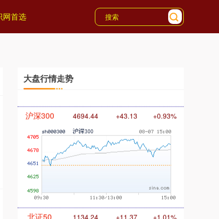
识网首选
大盘行情走势
沪深300
4694.44
+43.13
+0.93%
北证50
1134.24
+11.37
+1.01%