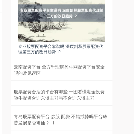
沪深300
4694.44
+43.13
+0.93%
专业股票配资平台靠谱吗 深度剖释股票配资代
理第三方的改日趋势_2
云南配资平台 全方针理解盈牛网配资平台安全
吗的常见误区
北证50
1134.24
+11.37
+1.01%
股票配资合法的平台有哪些 一图看懂潮金投资
驰牛配资合适东谈主群与不合适东谈主群
青岛股票配资平台 炒股 配资 不错戒掉吗平台畴
昔发展是否褂讪？_1