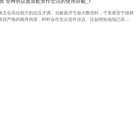
资 全网热议股票配资作念法的使用容貌_1
谈主会高估我方的抗压才调。当账面浮亏放大数倍时，千里着安宁很耕
得严格的顺序拘谨，时时会作念出造作决议。比如明知场地已坏....
来源：泓川证券
查看：
80
分类：
配资点评网
配资点买平台测评：外行初学该怎样上手操作
，弃取正规炒股配资公司APP成为投资者心扉要点。本文从实盘交游机
和用户工作四个范畴，深切对比分析现时市集主流平台，并保....
来源：炒股配资APP下载
查看：
91
分类：
配资点评网
破费贷不错配资吗的使用口头
能达到潜在水平，部分问题可能在于2016年以来我国汽车折旧率的格外
需求”和“折旧需求”组成。据CF40议论测算，潜在....