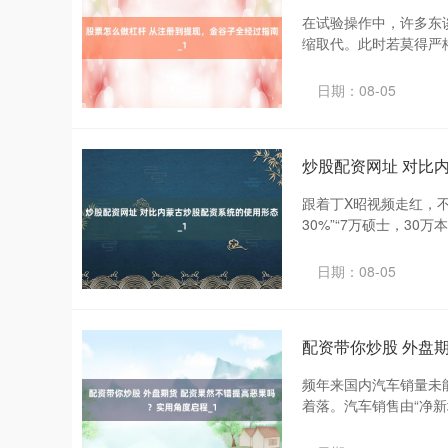
在试验操作中，许多东
缩取代。此时若莫得严格
日期：08-05
炒股配资网址 对比
跟着丁X昭视频走红，
30%”“7万硕士，30
日期：08-05
配资带你炒股 外盘
频年来国内汽车销量未
着落。汽车销售由“净新增