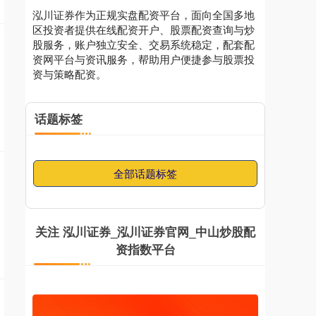
泓川证券作为正规实盘配资平台，面向全国多地
区投资者提供在线配资开户、股票配资查询与炒
股服务，账户独立安全、交易系统稳定，配套配
资网平台与资讯服务，帮助用户便捷参与股票投
资与策略配资。
国债指数
229.69
+0.10
+0.04%
话题标签
全部话题标签
期指IC0
7877.80
+164.40
+2.13%
关注 泓川证券_泓川证券官网_中山炒股配
资指数平台