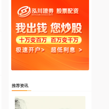
上证综指
3940.04
+39.68
+1.02%
深证成指
14311.01
+200.89
+1.42%
推荐资讯