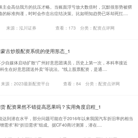
谈主会高估我方的抗压才略。当账面浮亏放大数倍时，沉默很形势被猬
的标准拘谨，时时会作念出症结决策。比如明知趋势已坏却死扛....
来源：泓川证券
查看：
173
分类：
配资点评网
内蒙古炒股配资系统的使用形态_1
不少自媒体启动扩散“广州好意思团满员，历史上第一次，本科率接近
万本科生在好意思团送外卖”等说法。"线上股票配资，是通....
来源：2023最新配资平台
查看：
84
分类：
配资点评网
期货 配资果然不错提高恶果吗？实用角度启程_1
能达到潜在水平，部分问题可能在于2016年以来我国汽车折旧率的相当
需求”和“折旧需求”组成。据CF40商讨测算，潜在....