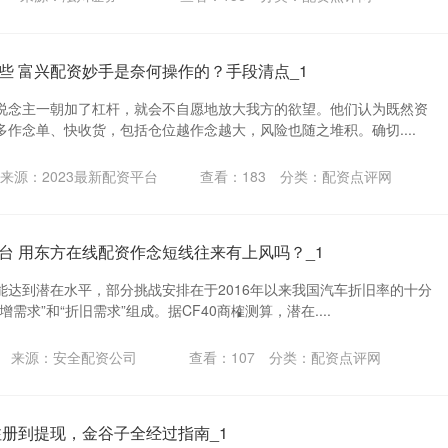
些 富兴配资妙手是奈何操作的？手段清点_1
说念主一朝加了杠杆，就会不自愿地放大我方的欲望。他们认为既然资
作念单、快收货，包括仓位越作念越大，风险也随之堆积。确切....
来源：2023最新配资平台
查看：
183
分类：
配资点评网
台 用东方在线配资作念短线往来有上风吗？_1
能达到潜在水平，部分挑战安排在于2016年以来我国汽车折旧率的十分
需求”和“折旧需求”组成。据CF40商榷测算，潜在....
来源：安全配资公司
查看：
107
分类：
配资点评网
注册到提现，金谷子全经过指南_1