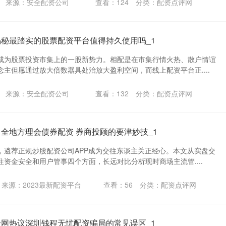
来源：安全配资公司
查看：
124
分类：
配资点评网
揭秘最踏实的股票配资平台值得持久使用吗_1
成为股票投资市集上的一股新势力。相配是在市集行情火热、散户情谊
主但愿通过放大倍数器具处治放大盈利空间，而线上配资平台正....
来源：安全配资公司
查看：
132
分类：
配资点评网
 全地方理会债券配资 券商投顾的要津妙技_1
，遴荐正规炒股配资公司APP成为交往东谈主关正经心。本文从实盘交
资金安全和用户管事四个方面，长远对比分析现时商场主流管....
来源：2023最新配资平台
查看：
56
分类：
配资点评网
全网热议深圳钱程无忧配资骗局的常见误区_1