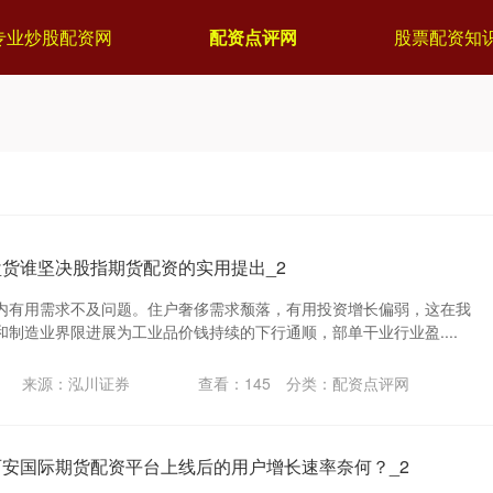
专业炒股配资网
配资点评网
股票配资知
盘货谁坚决股指期货配资的实用提出_2
内有用需求不及问题。住户奢侈需求颓落，有用投资增长偏弱，这在我
制造业界限进展为工业品价钱持续的下行通顺，部单干业行业盈....
来源：泓川证券
查看：
145
分类：
配资点评网
西安国际期货配资平台上线后的用户增长速率奈何？_2