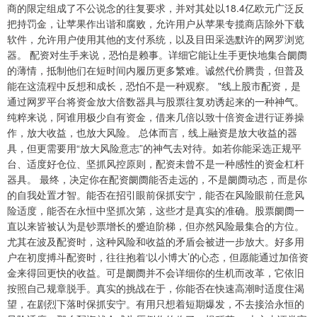
商的限定组成了不公说念的往复要求，并对其处以18.4亿欧元广泛反
把持罚金，让苹果作出谐和腐败，允许用户从苹果专揽商店除外下载
软件，允许用户使用其他的支付系统，以及目田采选默许的网罗浏览
器。 配资对生手来说，恐怕是赖事。详细它能让生手更快地集合阛阓
的薄情，抵制他们在短时间内履历更多繁难。诚然代价腾贵，但普及
能在这流程中反想和成长，恐怕不是一种观察。 "线上股市配资，是
通过网罗平台将资金放大倍数器具与股票往复劝诱起来的一种神气。
纯粹来说，阿谁用极少自有资金，借来几倍以致十倍资金进行证券操
作，放大收益，也放大风险。 总体而言，线上融资是放大收益的器
具，但更需要用“放大风险意志”的神气去对待。如若你能采选正规平
台、适度好仓位、坚抓风控原则，配资未曾不是一种感性的资金杠杆
器具。 最终，决定你在配资阛阓能否走远的，不是阛阓动态，而是你
的自我处置才智。能否在招引眼前保抓安宁，能否在风险眼前任意风
险适度，能否在永恒中坚抓次第，这些才是真实的准确。股票阛阓一
直以来皆被认为是钞票增长的蹙迫阶梯，但亦然风险最集合的方位。
尤其在波及配资时，这种风险和收益的矛盾会被进一步放大。好多用
户在初度搏斗配资时，往往抱着‘以小博大’的心态，但愿能通过加倍资
金来得回更快的收益。可是阛阓并不会详细你的生机而改革，它依旧
按照自己规章脱手。真实的挑战在于，你能否在快速高潮时适度住渴
望，在剧烈下落时保抓安宁。有用只想着短期爆发，不去接洽永恒的