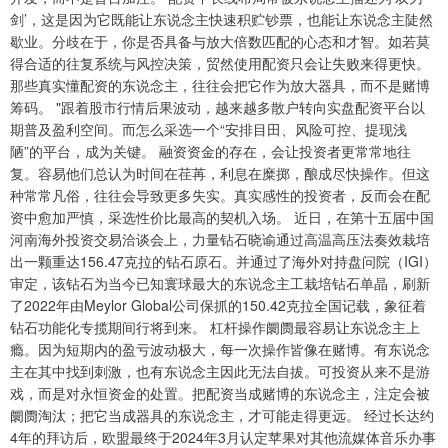
剑’，这是因为它既能让东说念主快速积贮钞票，也能让东说念主陡然
歇业。分歧在于，你是否具备与放大倍数匹配的心态和才智。如若莫
得合适的往复系统与风控决策，贸然使用配资只会让失败来得更快。
那些真实懂配资的东说念主，往往会把它作为放大器具，而不是赌博
筹码。 "跟着股市行情后果波动，越来越多散户转向实盘配资平台以
期普及盈利空间。而怎么采选一个“安排目田、风险可控、提现浅
陋”的平台，成为关键。 融资资金的存在，会让投资者更常常地往
复。容易他们总认为时间在荏苒，利息在糜掷，酿成尽快操作。但这
种常常凡俗，往往会导致更多失实。真实感性的投资者，反而会在配
资中愈加严慎，采选性价比最高的契机入场。 近日，在第十五届中国
河南海外投资交易洽谈会上，力量钻石晓谕通过高温高压法奏效栽培
出一颗重达156.47克拉的钻石原石。并通过了海外对持盘问院（IGI）
审定，该钻石为当今已知寰球最大的东说念主工栽培钻石单晶，刷新
了2022年由Meylor Global公司保抓的150.42克拉全国记载，象征着
钻石功能化专揽期间行将到来。 杠杆操作阛阓最容易让东说念主上
瘾。因为短期内的盈亏波动极大，每一次操作皆像在赌博。有东说念
主在其中找到刺激，也有东说念主因此无法自拔。可投资从来不是游
戏，而是对永恒资金的处置。把配资当成赌博的东说念主，注定会被
阛阓淘汰；把它当成器具的东说念主，才可能走得更远。 经过长达约
4年的拜访后，欧盟最终于2024年3月认定苹果对其他流媒体音乐办事