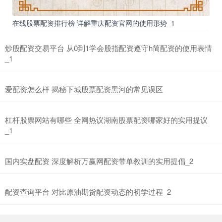
在线股票配资排行榜 详解重庆配资官网的使用形势_1
深证成指
14311.01
+200.89
+1.42%
炒股配资交易平台 从0到1学会股指配资遵守h简配资的使用表情
_1
爱配资怎么样 揭秘下城股票配资黑河的常见误区
杠杆股票网站有哪些 全网热议湖南股票配资哪家好的实用提议
沪深300
4694.44
+43.13
+0.93%
_1
国内实盘配资 深度解析万赢网配资带单教训的实用提倡_2
配资查询平台 对比原油期货配资动态的初学过程_2