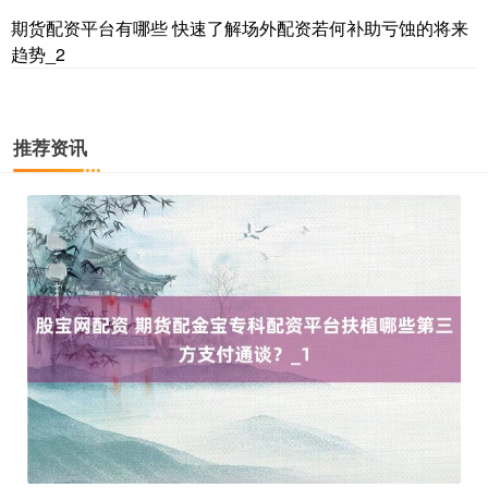
期货配资平台有哪些 快速了解场外配资若何补助亏蚀的将来
趋势_2
推荐资讯
上证综指
3940.04
+39.68
+1.02%
深证成指
14311.01
+200.89
+1.42%