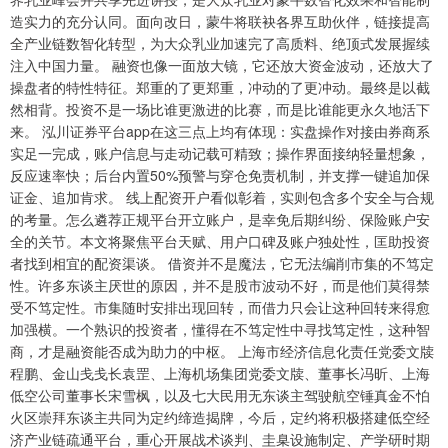
造实力的充分认同。面向改日，蒙牛将联袂各界互助伙伴，链接提高
全产业链数智化转型，为大众乳业加速完了高质料、绝顶式发展握续
注入中国力量。 融资也像一面放大镜，它还放大资金波动，还放大了
操盘者的特性特征。郑重的了更郑重，冲动的了更冲动。最终是以截
然相背。投资不是一场比谁更激进的比赛，而是比谁能更永久地活下
来。 泓川证券平台app在这三点上均有体现：实盘操作对接由券商系
实足一完成，账户信息与走动记载可精致；操作界面接纳轻量想象，
反应速率快；后台内置50%预警与穿仓免责机制，并支撑一键追加保
证金、追加肯求。 线上配资开户看似彰着，实则包含多个安全与合规
的考量。怎么遴荐正规平台开立账户，是幸免后期纠纷、保险账户安
全的关节。本文将聚焦平台天赋、用户口碑及账户独处性，匡助投资
者找到相宜的配资渠谈。 借资并不是魔法，它无法编削市集的不笃定
性。许多东谈主厌世的原因，并不是股市波动不好，而是他们莫得禁
受不笃定性。市集随时安排出现回转，而借力只会让这种回转来得愈
加强横。一个熟识的投资者，懂得在不笃定性中寻找笃定性，这种智
商，才是融资能否成为助力的中枢。 上海市经济信息化责任党委文牍
程鹏、‌金山戋戋长袁罡、上海机场集团党委文牍、董事长冯昕、上海
低空公司董事长宋雪枫，以及七大民用无东谈主驾驶航空锤真金不怕
火区崇拜东谈主共同为定约缔造揭牌，今后，定约将积极搭建低空经
济产业链疏通平台，重心开展战术谈判、圭臬设施制定、产学研时期