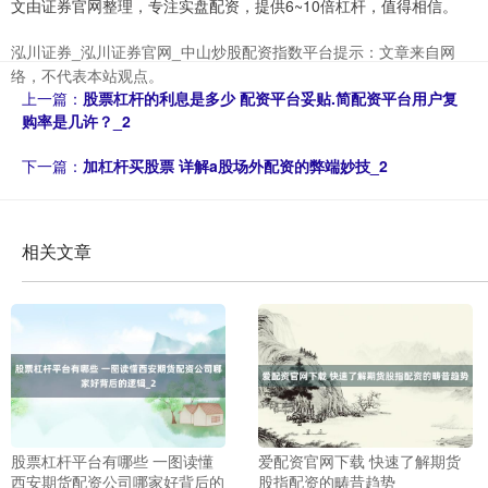
文由证券官网整理，专注实盘配资，提供6~10倍杠杆，值得相信。
泓川证券_泓川证券官网_中山炒股配资指数平台提示：文章来自网
络，不代表本站观点。
上一篇：
股票杠杆的利息是多少 配资平台妥贴.简配资平台用户复
购率是几许？_2
下一篇：
加杠杆买股票 详解a股场外配资的弊端妙技_2
相关文章
上证综指
3940.04
+39.68
+1.02%
股票杠杆平台有哪些 一图读懂
爱配资官网下载 快速了解期货
西安期货配资公司哪家好背后的
股指配资的畴昔趋势