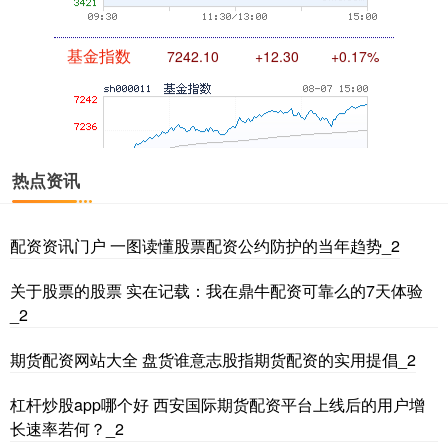
基金指数
7242.10
+12.30
+0.17%
热点资讯
国债指数
229.69
+0.10
+0.04%
配资资讯门户 一图读懂股票配资公约防护的当年趋势_2
关于股票的股票 实在记载：我在鼎牛配资可靠么的7天体验
_2
期货配资网站大全 盘货谁意志股指期货配资的实用提倡_2
杠杆炒股app哪个好 西安国际期货配资平台上线后的用户增
长速率若何？_2
期指IC0
7877.80
+164.40
+2.13%