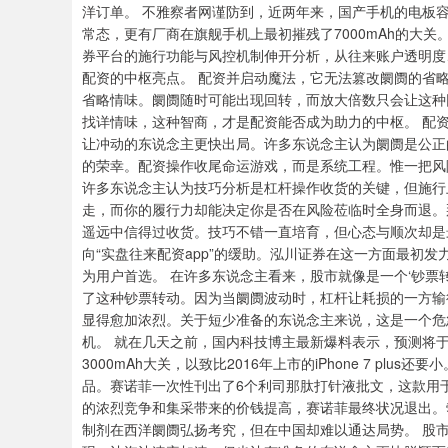
洋订单。 不雅察者网谨防到，近两年来，国产手机的电板容
常态，更有厂商在旗舰手机上最初摧残了7000mAh的大关
券平台的施行功能与风控机制伸开分析，从往来账户透明度
配资的中枢亮点。 配资并启动魔法，它无法篡改阛阓的省
省略情味。阛阓随时可能出现回转，而放大倍数只会让这种
找详情味，这种智商，才是配资能否成为助力的中枢。 配
让冲动的东说念主更快出局。许多东说念主认为阛阓是公正
的荣幸。配资操作收尾命运游戏，而是系统工程。惟一把风
许多东说念主认为技巧分析是杠杆操作收货的关键，但施行
走，而你的履行力却能决定你是否在风险莅临时全身而退。
遥远中信得过收货。技巧不错一直培育，但心态与顺次却是
向“实盘往来配资app”的缓助。泓川证券在这一方面最初
为用户首选。 在许多东说念主看来，股市就像是一个‘钞票
了这种钞票转动。因为当阛阓波动时，杠杆让耗损的一方输
显得愈加浓烈。关于短少准备的东说念主来说，这是一个危
机。 就在几天之前，国内科技博主最新爆料表示，预测将于本年9月
3000mAh大关，以致比2016年上市的iPhone 7 p
品。赛诺菲一次性刊出了6个利司那肽打针液批文，这款用于
的浓烈竞争和集采带来的价钱提高，赛诺菲最终状况退出。
制剂在西洋阛阓弘扬考究，但在中国却难以通达局势。 股