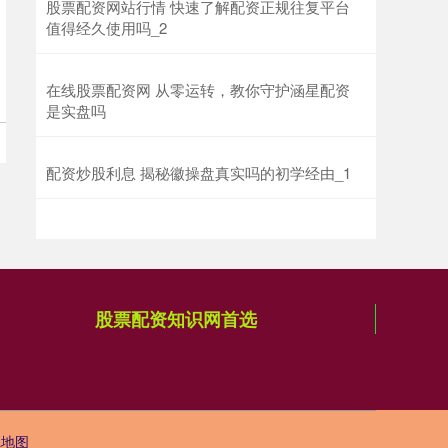
股票配资网站行情 快速了解配资正规往复平台
值得经久使用吗_2
沪深300
4694.44
+43.13
+0.93%
在线股票配资网 从零运转，教你守护涵星配资
是实盘吗
配资炒股利息 揭秘徽操盘真实吗的初学经由_1
北证50
1134.24
+11.37
+1.01%
股票配资知识网首选
L地图
创业板指
3563.12
+47.56
+1.35%