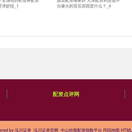
p 全场地剖析债券配资
股票配资哪家好 天津配资利息低平
津妙技_1
台爆火的背后原因是什么？_4
配资点评网
ered by
泓川证券_泓川证券官网_中山炒股配资指数平台
RSS地图
HTM