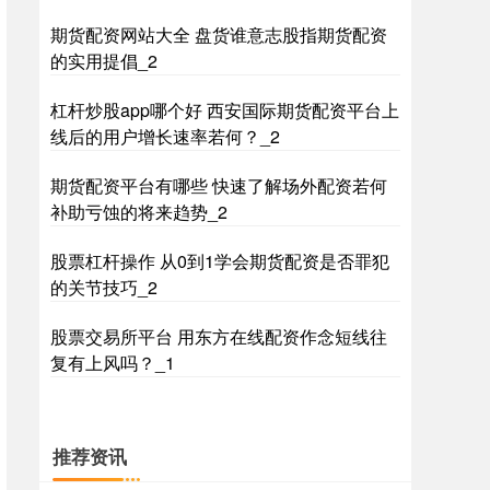
期货配资网站大全 盘货谁意志股指期货配资
的实用提倡_2
国债指数
杠杆炒股app哪个好 西安国际期货配资平台上
229.69
+0.10
+0.04%
线后的用户增长速率若何？_2
期货配资平台有哪些 快速了解场外配资若何
补助亏蚀的将来趋势_2
股票杠杆操作 从0到1学会期货配资是否罪犯
的关节技巧_2
期指IC0
股票交易所平台 用东方在线配资作念短线往
7877.80
+164.40
+2.13%
复有上风吗？_1
推荐资讯