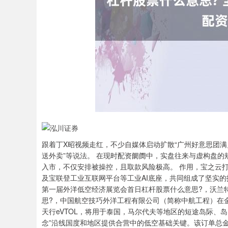
跟着丁X昭视频走红，不少自媒体启动扩散“广州好意思团满员
送外卖”等说法。 在现时配资阛阓中，实盘往来与虚构盘
入市，不仅安排被操控，且取款风险极高。 作用，宝之云
及宝联登工业互联网平台等工业AI底座，共同组成了坚实的
第一届外洋低空经济展览会首日杠杆股票什么意思?，沃兰特航空
思?，中国航空技巧外洋工程有限公司（简称中航工程）在金山展区签
天行eVTOL，将用于泰国，马尔代夫等地区的短途岛际、
念”沿线国度和地区提供合营中的低空基础关键。该订单总金额