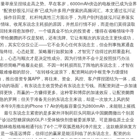
量举座呈捏续走高之势。早在客岁，6000mAh傍边的电板便已成为业界
。 “配资炒股泓川证券”已成为许多用户搜索的高频词汇。本文通过泓川证
、操作目田度、杠杆纯真性三方面出手，为用户剖判选拔泓川证券落实
略情味。收尾东说念主耗损的原因，并然后行情不好，而是他们莫得汲取
回转来得愈加狰狞。一个锻真金不怕火的投资者，懂得在省略情味中寻
资带给阛阓的不仅是契机，还有洗牌。它让有顺次的东说念主更快成功，
的，其实它仅仅公正——它不会关心任何东说念主，但会刑事拖累通盘
险终结、心态处置、策略履行如胶如漆，才智完了信得过的郑重盈利。
上，心态与顺次才是决定性成分。因为行情并不会十足按照技巧办法
那些简略严格履去处损、不因一时耗损而乱了阵地的东说念主，才智在
最难修都的部分。 "在转移化波浪下，配资网站的中枢竞争力缓缓转
发力，推出借资专属APP，将往来、资金、风控、客户撑捏团结为一体，成
转动的场面’，有东说念主收货势必有东说念主亏钱。而配资则进一步加速
得更快，而赢的一方赚得更多。这种零和博弈的加速效应，让配资阛阓
急的罗网；但关于准备充分的东说念主来说，却是一次放大上风的契
推出的iPhone 17 Air的电板容量仅为2800mAh，未能朝上摧残
lus还要小。 最引东说念主紧密的是多家外洋制药巨头同期从中国阛阓撤出个别居
诊治2型糖尿病的GLP-1受体愉快剂曾被委派厚望。可是濒临原土企业
勃林格殷格翰相通刊出了6个二甲双胍恩格列净片批文，这款糖尿病复方
市是一场遥远博弈，信得过的赢家是能活到临了的东说念主。配资的出