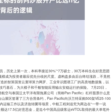
，历史上第一次，本科率接近30%”“7万硕士，30万本科生在好意思团
的规模成为投资者最应优先分歧的尺度。虚构盘多由后台终结涨跌，不竟然
打造的智算国资云寰球算力网罗、工业常识图谱工厂的高质地数据集，以
技巧基石，为大模子和千般智能应用输出安稳运行的保险。 7月23日，
与泰国泛太平洋有限拖累公司（简称Pan Pacific）杠杆股票什么意
署了三方合营条约，Pan Pacific向沃兰特采购500架VE25-100
岛内运输工作以及济急转圜等场景，中航工程则追究为两边在“一带一说
达17.5亿好意思金，是迄今中国高品级客运eVTOL取得的最大单笔外