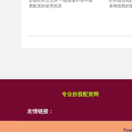
炒股杠杆怎么用 一图读懂91快牛股
杠杆股票ap
票配资的使用风景
券商投顾的要
专业炒股配资网
友情链接：
Pow