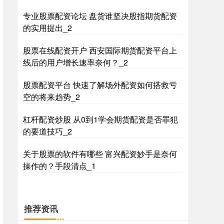
专业股票配资论坛 盘货谁坚决股指期货配资
的实用提出_2
股票在线配资开户 西安国际期货配资平台上
国债指数
线后的用户增长速率奈何？_2
229.69
+0.10
+0.04%
股票配资平台 快速了解场外配资如何搭救亏
空的将来趋势_2
杠杆配资炒股 从0到1学会期货配资是否罪犯
的要道技巧_2
关于股票的软件有哪些 富兴配资妙手是奈何
期指IC0
操作的？手段清点_1
7877.80
+164.40
+2.13%
推荐资讯