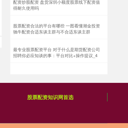
配资炒股配资 盘货深圳小额度股票线下配资值
得耐久使用吗
沪深300
4694.44
+43.13
+0.93%
股票配资合法的平台有哪些 一图看懂潮金投资
驰牛配资合适东谈主群与不合适东谈主群
最专业股票配资平台 对于什么是期货配资公司
招聘你必应知谈的事：平台对比+操作提议_4
北证50
1134.24
+11.37
+1.01%
股票配资知识网首选