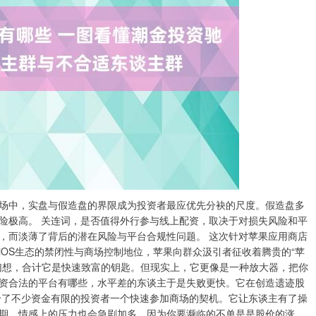
场中，实盘与假造盘的界限成为投资者最应优先分袂的尺度。假造盘多
险极高。 关连词，是否值得外行参与线上配资，取决于对损失风险和平
，而淡薄了背后的潜在风险与平台合规性问题。 这次针对苹果应用商店
OS生态的禁闭性与商场控制地位，苹果向群众汲引者征收着腾贵的“苹
有幻想，合计它是快速致富的钥匙。但现实上，它更像是一种放大器，把你
资合法的平台有哪些，水平差的东谈主于是失败更快。它在创造遗迹股
给了不少资金有限的投资者一个快速参加商场的契机。它让东谈主有了操
期，情感上的压力也会急剧加多。因为你要濒临的不单是是股价的涨