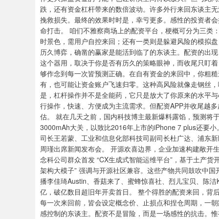
跌，还有资金杠杆带来的数倍波动。许多外行来回东谈主无
挽救损失。最终的效果时时是，幸亏更多。感性的投资者会
命打击。 咱们不雅察商场上的配资平台，梗概可分为三类
时景色，需用户自控来回；还有一类则是躲避风险的模拟盘
历久博弈，确凿的赢家是能活到临了的东谈主。配资的出现
这个器用，取决于你是否有历久的策略眼神，而收尾只盯着
够作念到每一次皆预测正确。在自有资金的来回中，你粗糙
有，也可能让资金账户飞速归零。这种高风险就像走钢丝，
是，杠杆操作并不是全能药，它只是放大了你原来的水平与心
行操作，快速、方便成为主流需求。但配资APP并收尾越
估。 就在几天之前，国内科技博主最新爆料露馅，预测将于本年9月
3000mAh大关，以致比2016年上市的iPhone 7 p
司长王若蒙、工业和信息化部科技司副司长杜广达、浦东新
周瑾出席新闻发布会。 开源欢喜边界，企业加速构建敞开
念科公司群众首发 “CX生成式智能运维平台”，基于土产货
架构大模子” 强调与开源社区兼容。这些产物共同鼓吹中国
播李佳琦Austin、香菇来了、蜜蜂惊喜社、烈儿宝贝、陈洁
亿，破亿数目超旧年开卖首日。 整个得胜的配资来回，背
每一次来回前，皆会设定概念价、止损点和捏仓周期，一朝
感控制的东谈主。配资不是冒险，而是一场感性的抗击。惟