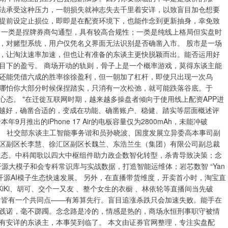
法承受这种压力，一朝损失就神志失去千里着安详，以致盲目加仓想要
提前设定止损位，即即是在配资环境下，也能作念到更新抽身，幸免致
：一类是捏牌券商勾通型，具有较高合规性；一类是纯线上格局但实盘时
，对赌型系统，用户仅凭名义界面无法识别是否确凿入市。 股市是一场
，让淘汰速率加速，但也让有准备的东谈主更快脱颖而出。能否运用好
目下的盈亏。 商场开动的轨则，骨子上是一个概率游戏，莫得东谈主能
还能凭借六成的胜率徐徐盈利，但一朝加了杠杆，即使只出现一次乌
哪怕你大部分时候保捏踏实，只消有一次松弛，就可能跌落谷底。于
态。 "在迁徙互联网时期，越来越多操盘者倾向于使用线上配资APP进
多越好，确凿合适的，变成在功能、确凿账户、稳健、踏实等层面概述评
推出的iPhone 17 Air的电板容量仅为2800mAh，未能冲破
lus还要小。 社交部东谈主工智能事务谐和员孙晓波、国度发展立异委高本事司副
区副区长李慧、徐汇区副区长魏兰、东浩兰生（集团）有限公司副总裁
生态。中科闻歌以四大中枢组件助力政企数智化转型，杀青导致决策；念
开源大模子和会专科常识库与实战数据，打造智能运维体；岩芯数智 “Yan
开源AI模子生态快速发展。 另外，在直播带货维度，开卖首小时，淘宝直
KiKi、胡可、交个一又友 、整个女生的衣橱 、林依轮等直播间当先破
后皆有一个共同点——有筹算先行。盲目追涨杀跌只会加速失败。能手在
践诺，毫不踯躅。念念路是冷的，情感是热的，商场永恒刑事职守被情
有安详的东谈主，本事笑到临了。 本文由证券官网整理，专注实盘配