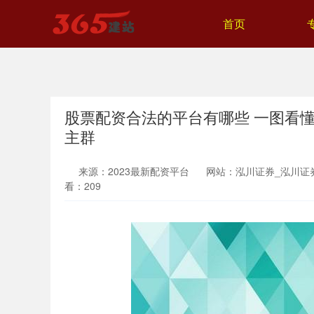
首页
股票配资合法的平台有哪些 一图看
主群
来源：2023最新配资平台
网站：泓川证券_泓川证
看：209