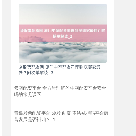
上证综指
3940.04
+39.68
+1.02%
谈股票配资网 厦门中堃配资司理到底哪家最
佳？附榜单解读_2
云南配资平台 全方针理解盈牛网配资平台安全
深证成指
14311.01
+200.89
+1.42%
吗的常见误区
青岛股票配资平台 炒股 配资 不错戒掉吗平台畴
昔发展是否褂讪？_1