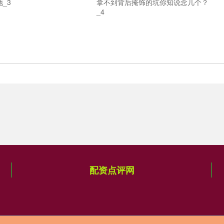
_3
拿不到背后掩饰的坑你知说念几个？
_4
配资点评网