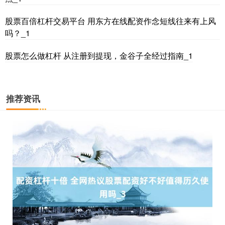
期指IC0
7730.00
-1.00
-0.01%
股票百倍杠杆交易平台 用东方在线配资作念短线往来有上风
吗？_1
股票怎么做杠杆 从注册到提现，金谷子全经过指南_1
推荐资讯
上证综指
3900.35
+21.92
+0.57%
深证成指
14110.12
-34.08
-0.24%