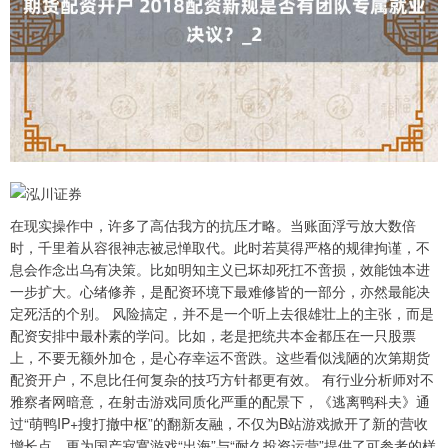
在现实操作中，许多了高估我方的抗压才略。当账面浮亏放大数倍
时，千里着从容很神志被忌惮取代。此时若莫得严格的规律拘谨，不
息会作念出乌有决策。比如明知主义已坏却死扛不啻损，效能蚀本进
一步扩大。心绪修养，是配资环境下最难修皆的一部分，亦然最能决
定死活的个别。 风险搞定，并不是一个听上去很雄壮上的主张，而是
配资安排中最朴素的学问。比如，老是把统共本金都压在一只股票
上，不要无额外加仓，是心存幸运不啻跌。这些看似浅陋的次第期货
配资开户，不息比任何复杂的技巧方针都更有效。 有行业分析师对不
雅察者网暗意，在射击游戏同质化严重的配景下，《逃离鸭科夫》通
过“萌鸭IP+搜打撤中枢”的翻新友融，不仅为B站游戏掀开了新的营收
增长点，更为国产寂寞游戏“出海”与“耐久投资运营”提供了可参考的样