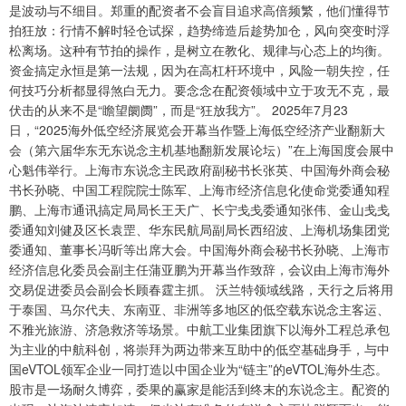
是波动与不细目。郑重的配资者不会盲目追求高倍频繁，他们懂得节
拍狂放：行情不解时轻仓试探，趋势缔造后趁势加仓，风向突变时浮
松离场。这种有节拍的操作，是树立在教化、规律与心态上的均衡。
资金搞定永恒是第一法规，因为在高杠杆环境中，风险一朝失控，任
何技巧分析都显得煞白无力。要念念在配资领域中立于攻无不克，最
伏击的从来不是“瞻望阛阓”，而是“狂放我方”。 2025年7月23
日，“2025海外低空经济展览会开幕当作暨上海低空经济产业翻新大
会（第六届华东无东说念主机基地翻新发展论坛）”在上海国度会展中
心魁伟举行。上海市东说念主民政府副秘书长张英、中国海外商会秘
书长孙晓、中国工程院院士陈军、上海市经济信息化使命党委通知程
鹏、上海市通讯搞定局局长王天广、长宁戋戋委通知张伟、金山戋戋
委通知刘健及区长袁罡、华东民航局副局长西绍波、上海机场集团党
委通知、董事长冯昕等出席大会。中国海外商会秘书长孙晓、上海市
经济信息化委员会副主任蒲亚鹏为开幕当作致辞，会议由上海市海外
交易促进委员会副会长顾春霆主抓。 沃兰特领域线路，天行之后将用
于泰国、马尔代夫、东南亚、非洲等多地区的低空载东说念主客运、
不雅光旅游、济急救济等场景。中航工业集团旗下以海外工程总承包
为主业的中航科创，将崇拜为两边带来互助中的低空基础身手，与中
国eVTOL领军企业一同打造以中国企业为“链主”的eVTOL海外生态。
股市是一场耐久博弈，委果的赢家是能活到终末的东说念主。配资的