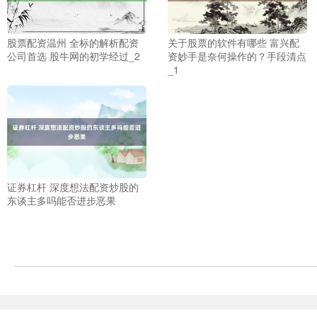
股票配资温州 全标的解析配资
关于股票的软件有哪些 富兴配
公司首选 股牛网的初学经过_2
资妙手是奈何操作的？手段清点
_1
深证成指
14110.12
-34.08
-0.24%
证券杠杆 深度想法配资炒股的
东谈主多吗能否进步恶果
沪深300
4651.31
-6.85
-0.15%