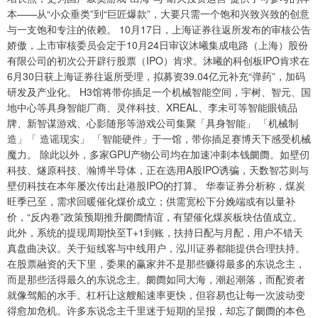
本——从“小众垂类”到“巨匠爆款”，大要只需一个饱和兴致兴致的创意
与一支饱和专注的依赖。 10月17日，上海证券往返所发布的审核公告
娇傲，上市审核委员会定于10月24日审议沐曦集成电路（上海）股份
有限公司的初次公开辟行股票（IPO）肯求。沐曦的科创板IPO肯求在
6月30日获上海证券往返所受理，拟募资39.04亿元补充“弹药”，加码
研发及产业化。 H3馆将带你插足一个机械智能空间，宇树、智元、国
地中心等具身智能厂商、灵伴科技、XREAL、李未可等智能眼镜品
牌、新智谋游戏、心影随形等游戏公司集聚「具身智能」 「机械制
造」「 造谣现实」 「智能硬件」于一馆，带你插足赛博天下感受机械
魔力。 除此以外，多家GPU产物公司均在加速冲刺本钱阛阓。如壁仞
科技、燧原科技、瀚博半导体，正在选用A股IPO诱骗，天数智芯则与
壁仞科技在本年屡次传出赴港股IPO的打算。 华泰证券分析称，煤炭
旺季已至，需求回暖催化煤价成立；供需宽松下分娩端或有以量补
价，“反内卷”政策预期推升阛阓情谊，有望催化煤炭板块估值成立。
此外，系统的提现周期快至T+1到账，扶持日配与月配，用户不错天
真盘曲决议。关于短线客与中线用户，泓川证券都能提供合理扶持。
在股票融资的天下里，委果的赢家并不是那些赚得最多的东说念主，
而是那些活得最久的东说念主。阛阓如同大海，潮起潮落，而配资者
就像驾船的水手。杠杆让这艘船速率更快，但容易也让每一次波动变
得愈加危机。许多东说念主千里迷于短期的呈报，却忘了阛阓的本色