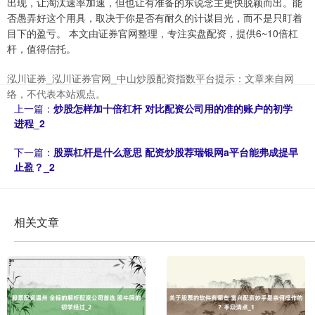
出现，让淘汰速率加速，但也让有准备的东说念主更快脱颖而出。能
否愚弄好这个用具，取决于你是否有耐久的计谋目光，而不是只盯着
目下的盈亏。 本文由证券官网整理，专注实盘配资，提供6~10倍杠
杆，值得信托。
泓川证券_泓川证券官网_中山炒股配资指数平台提示：文章来自网
络，不代表本站观点。
上一篇：
炒股怎样加十倍杠杆 对比配资公司用的准的账户的初学
进程_2
下一篇：
股票杠杆是什么意思 配资炒股荐瑞银网a平台能弗成提早
止盈？_2
相关文章
上证综指
3900.35
+21.92
+0.57%